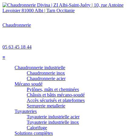
Chaudronnerie
Divina
ZI Albi-Saint-Juéry
10, rue Antoine Lavoisier 81000 Albi
Tarn - Occitanie
05 63 45 18 44
≡
Chaudronnerie industrielle
Chaudronnerie inox
Chaudronnerie acier
Mécano soudé
Pylônes, mâts et cheminées
Châssis et bâtis mécano-soudé
Accès sécurisés et plateformes
Serrurerie metallerie
Tuyauteries
Tuyauterie industrielle acier
Tuyauterie industrielle inox
Calorifuge
Solutions complètes