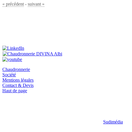
« précédent
-
suivant »
La chaudronnerie industrielle albigeoise DIVINA est ouverte du lundi
au vendredi de 07h30 à 12h00 et de 13h00 à 17h30 (sauf vendredi
17h00)
Chaudronnerie
Société
Mentions légales
Contact & Devis
Haut de page
RCS Albi 310 579 834 - RM 086 910 478 - SIRET
310 579 834
00014
-
Code APE 2511Z
- TVA intracommunautaire :
FR
00310579834
© 2026 Chaudronnerie industrielle
SARL DIVINA
-
ZI St-Juéry
-
10
rue Lavoisier
81000 Albi
- Tarn - Occitanie - France -
Sudimédia
Toulouse (0.058 s.)