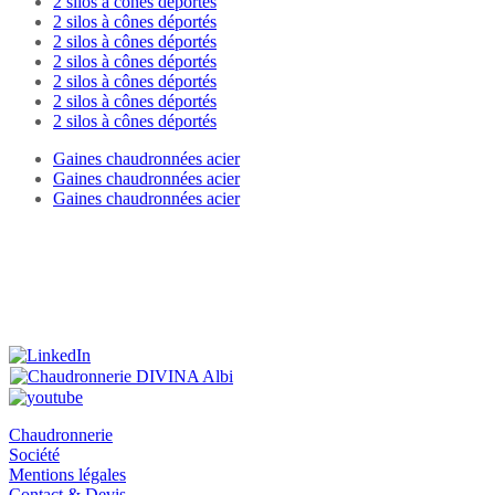
2 silos à cônes déportés
2 silos à cônes déportés
2 silos à cônes déportés
2 silos à cônes déportés
2 silos à cônes déportés
2 silos à cônes déportés
2 silos à cônes déportés
Gaines chaudronnées acier
Gaines chaudronnées acier
Gaines chaudronnées acier
La chaudronnerie industrielle albigeoise DIVINA est ouverte du lundi
vendredi de 07h30 à 12h00 et de 13h00 à 17h30 (sauf vendredi 17h0
Chaudronnerie
Société
Mentions légales
Contact & Devis