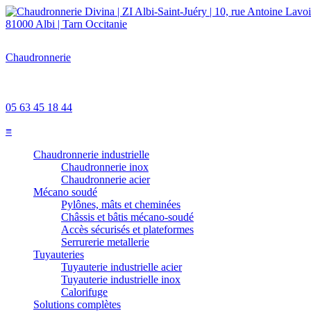
Chaudronnerie
Divina
ZI Albi-Saint-Juéry
10, rue Antoine Lavoisier 81000 Albi
Tarn - Occitanie
05 63 45 18 44
≡
Chaudronnerie industrielle
Chaudronnerie inox
Chaudronnerie acier
Mécano soudé
Pylônes, mâts et cheminées
Châssis et bâtis mécano-soudé
Accès sécurisés et plateformes
Serrurerie metallerie
Tuyauteries
Tuyauterie industrielle acier
Tuyauterie industrielle inox
Calorifuge
Solutions complètes